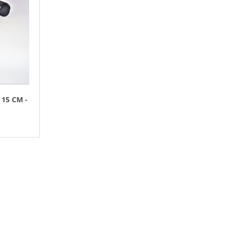
60 CM
E
N
Í
P
R
O
D
 15 CM -
U
K
T
Ů