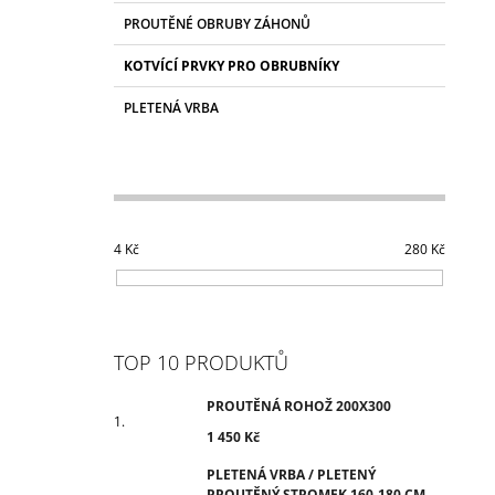
A
N
PROUTĚNÉ OBRUBY ZÁHONŮ
E
KOTVÍCÍ PRVKY PRO OBRUBNÍKY
L
PLETENÁ VRBA
4
Kč
280
Kč
TOP 10 PRODUKTŮ
PROUTĚNÁ ROHOŽ 200X300
1 450 Kč
PLETENÁ VRBA / PLETENÝ
PROUTĚNÝ STROMEK 160-180 CM