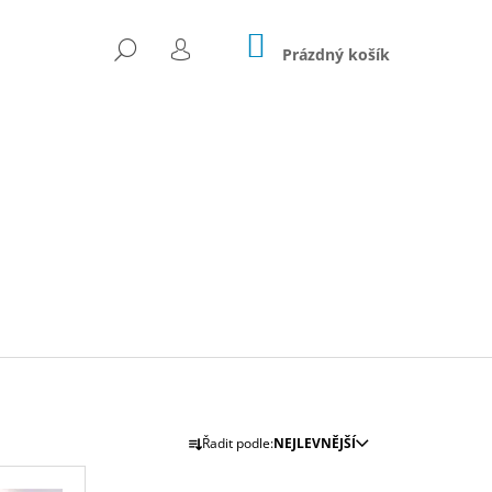
NÁKUPNÍ
HLEDAT
KOŠÍK
Prázdný košík
PŘIHLÁŠENÍ
Následující
Ř
Řadit podle:
NEJLEVNĚJŠÍ
A
/ PLETENÝ PROUTĚNÝ
Z