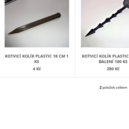
STROMEK 160-180 CM
STROMEK 140-1
Ý
1 500 Kč
1 365 Kč
P
S
P
R
O
D
KOTVICÍ KOLÍK PLASTIC 18 CM 1
KOTVICÍ KOLÍK PLASTIC
KS
BALENÍ 100 KS
U
4 Kč
280 Kč
K
T
Ů
2
položek celkem
O
V
L
Á
D
A
C
Í