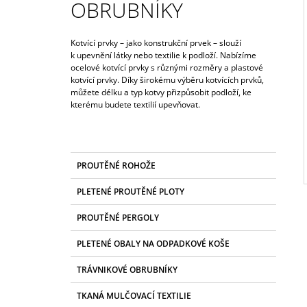
OBRUBNÍKY
1 450 Kč
I
Kotvící prvky – jako konstrukční prvek – slouží
k upevnění látky nebo textilie k podloží. Nabízíme
ocelové kotvící prvky s různými rozměry a plastové
kotvící prvky. Díky širokému výběru kotvících prvků,
můžete délku a typ kotvy přizpůsobit podloží, ke
kterému budete textilií upevňovat.
P
O
K
Přeskočit
S
PROUTĚNÉ ROHOŽE
A
kategorie
T
T
PLETENÉ PROUTĚNÉ PLOTY
E
R
G
A
PROUTĚNÉ PERGOLY
O
N
R
PLETENÉ OBALY NA ODPADKOVÉ KOŠE
I
N
E
Í
TRÁVNIKOVÉ OBRUBNÍKY
P
TKANÁ MULČOVACÍ TEXTILIE