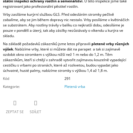
státní inspekcí ochrany rostlin a semenářství
. U této inspekce jsme také
registrovaní jako profesionální pěstitel rostlin.
Vrby zasíláme kurýrní službou GLS. Před odesláním stromky pečlivě
zabalíme, aby se jim během dopravy nic nestalo. Vrby posíláme v květináčích
se substrátem. Aby rostliny trávily v balíku co nejkratší dobu, odesíláme je
pouze v pondělí a úterý, tak aby zásilky nezůstávaly o víkendu u kurýra ve
skladu.
Na základě požadavků zákazníků jsme letos připravili
pletené vrby různých
výšek
. Nabízíme vrby, které si můžete dát na parapet a tak si zajímavě
ozdobit okno stromkem s výškou nižší než 1 m nebo do 1,2 m. Těm
zákazníkům, kteří si chtějí v zahradě vytvořit zajímavou kouzelně vypadající
cestičku s vrbami po stranách, které až rozkvetou, budou vypadat jako
úchvatné, husté palmy, nabízíme stromky s výškou 1,4 až 1,8 m.
Kód
291
Kategorie
:
Pletená vrba
ZEPTAT SE
SDÍLET