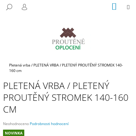
K
Přejít
NÁKUP
M
HLEDAT
na
KOŠÍK
O
PŘIHLÁŠENÍ
ZPĚT
ZPĚT
obsah
Š
Í
C
K
O
P
O
T
Domů
Pletená vrba
/
PLETENÁ VRBA / PLETENÝ PROUTĚNÝ STROMEK 140-
Ř
160 cm
E
PLETENÁ VRBA / PLETENÝ
B
PROUTĚNÝ STROMEK 140-160
U
J
CM
E
T
Průměrné
Neohodnoceno
Podrobnosti hodnocení
E
hodnocení
NOVINKA
N
produktu