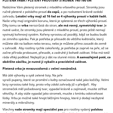
PLETENÁ VRBA / PLETENÝ PROUTĚNÝ STROMEK 140-160 cm
Nabízíme Vám pletený stromek z mladého vrbového proutí. Stromky jsou
ručně pletené z polského proutí
do copů
, a po rozkvetení krásně ozdobí
zahradu.
Letošní vrby mají až 16 řad se 4 výhonky proutí v každé řadě.
Naše vrby mají originální korunu, která je spletená ze třech výhonků proutí.
Díky tomu se
vrba
nerozrůstá do stran,
ale má rovný, symetrický tvar
. Je
nutné uvést, že stromky jsou pletené z mladého proutí, proto ještě nemají
vyvinutý kořenový systém. Kořeny vyrostou až později, když se budou budit
ze zimního spánku. Pak je potřeba je přesadit do většího květináče, který
můžete dát na balkon nebo terasu, nebo je můžete přímo zasadit do země
v zahradě. Aby rostliny rychle zakořenily, je potřeba je zaprvé na jaře, až se
začne příroda probouzet, přesadit, a zadruhé ji bohatě zalévat. Vrba má totiž
ráda vlhký podklad. Nejlepší je ji dát na slunné místo.
A samozřejmě poté, co
obdržíte zásilku, je nutné ji vybalit a pravidelně zalévat.
Pletená vrba je mrazuvzdorná
a
velmi nenáročná
.
Má útlé výhonky a sytě zelené listy. Na jaře
vyraší pupeny, které se promění v květy označované také jako kočičky. Velmi
brzy vyrostou také listy, proto vrby zdobí zahrady již v předjaří. Aby
stromeček měl požadovaný tvar, vypadal krásně a zajímavě, musíte stříhat
větvičky. A aby stále vypadal jako stromek, musíte z kmínku odstraňovat
lístky. Vrbu je možné také hnojit běžnými hnojivy, které ji dodají nezbytné
minerály a mikroživiny.
Všechny
naše stromky mají speciální pas
pro rostliny vydaný
polskou