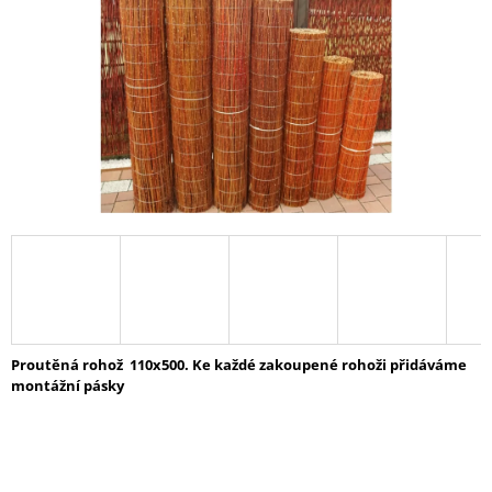
A
J
Í
T
?
HLEDAT
D
O
Proutěná rohož
110x500.
Ke každé zakoupené rohoži přidáváme
P
montážní pásky
O
R
U
Č
U