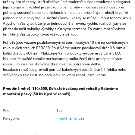
určeny pro všechny, kteří očekávají od moderních clon trvanlivost a eleganci.
Jejich originální vzhled je zárukou plné intimity – možnost se schovat před
pohledy sousedů nebo kolemjdoucích. Instalace proutěných rohoží je velmi
jednoduchá a nevyžaduje složité úkony – každý se může ujmout tohoto úkolu.
Abychom Vás ujistili, že je to jednoduché a rovněž rychlé, rozhodli jsme se
přidat do naší nabídky výrobky s různými rozměry. To Vám umožní vybrat
ten, který Vás uspokojí svou výškou a délkou.
Rohože jsou vázané pozinkovaným drátem každých 10 cm na osvědčených
rakouských strojích BERGER. Používáme pouze podkladový drát 0,8 mm a
balící drát 0,3-0,4 mm. Nabízíme Vám produkty vyrobené výlučně v EU.
Na koncích každé rohože necháváme prodloužený drát pro spojení více
rohoží. Rohože lze libovolně zkracovat na potřebnou délku.
Instalace rohoží se provádí pomocí kabelových pásků, drátů, hřebíku nebo
sešívaček v závislosti na podkladu, na který rohož instalujeme.
Proutěná rohož 110x500. Ke každé zakoupené rohoži přidáváme
montážní pásky (50 ks k jedné rohoži)
Kód
183
Kategorie
:
Proutěné rohože