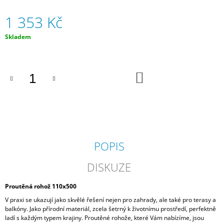
J
1 353 Kč
E
M
E
Měrná
Skladem
cena:
PLETENÁ
VRBA
DO
/
KOŠÍKU
PLETENÝ
PROUTĚNÝ
STROMEK
160-
180
CM
1
POPIS
500
Kč
DISKUZE
Proutěná rohož 110x500
V praxi se ukazují jako skvělé řešení nejen pro zahrady, ale také pro terasy a
balkóny. Jako přírodní materiál, zcela šetrný k životnímu prostředí, perfektně
ladí s každým typem krajiny. Proutěné rohože, které Vám nabízíme, jsou