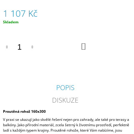
J
1 107 Kč
E
M
E
Měrná
Skladem
cena:
PLETENÁ
VRBA
DO
/
KOŠÍKU
PLETENÝ
PROUTĚNÝ
STROMEK
160-
180
CM
1
POPIS
500
Kč
DISKUZE
Proutěná rohož 160x300
V praxi se ukazují jako skvělé řešení nejen pro zahrady, ale také pro terasy a
balkóny. Jako přírodní materiál, zcela šetrný k životnímu prostředí, perfektně
ladí s každým typem krajiny. Proutěné rohože, které Vám nabízíme, jsou