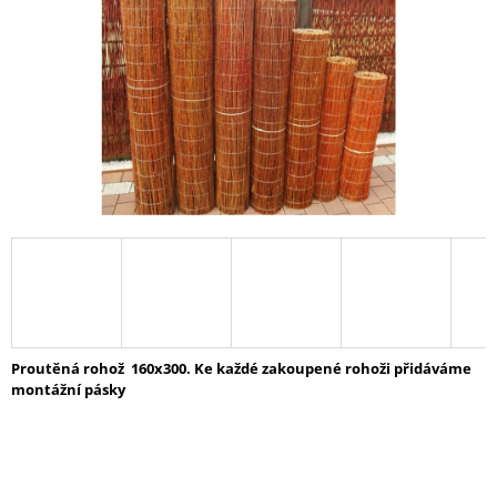
A
J
Í
T
?
HLEDAT
D
O
Proutěná rohož
160x300.
Ke každé zakoupené rohoži přidáváme
P
montážní pásky
O
R
U
Č
U