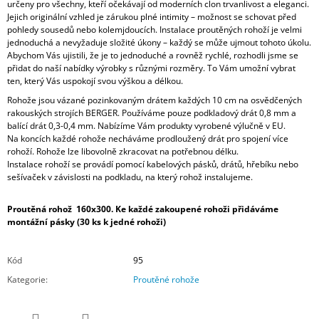
určeny pro všechny, kteří očekávají od moderních clon trvanlivost a eleganci.
Jejich originální vzhled je zárukou plné intimity – možnost se schovat před
pohledy sousedů nebo kolemjdoucích. Instalace proutěných rohoží je velmi
jednoduchá a nevyžaduje složité úkony – každý se může ujmout tohoto úkolu.
Abychom Vás ujistili, že je to jednoduché a rovněž rychlé, rozhodli jsme se
přidat do naší nabídky výrobky s různými rozměry. To Vám umožní vybrat
ten, který Vás uspokojí svou výškou a délkou.
Rohože jsou vázané pozinkovaným drátem každých 10 cm na osvědčených
rakouských strojích BERGER. Používáme pouze podkladový drát 0,8 mm a
balící drát 0,3-0,4 mm. Nabízíme Vám produkty vyrobené výlučně v EU.
Na koncích každé rohože necháváme prodloužený drát pro spojení více
rohoží. Rohože lze libovolně zkracovat na potřebnou délku.
Instalace rohoží se provádí pomocí kabelových pásků, drátů, hřebíku nebo
sešívaček v závislosti na podkladu, na který rohož instalujeme.
Proutěná rohož 160x300. Ke každé zakoupené rohoži přidáváme
montážní pásky (30 ks k jedné rohoži)
Kód
95
Kategorie
:
Proutěné rohože